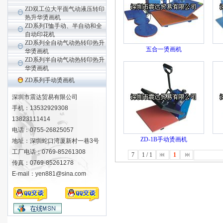
ZD双工位大平面气动液压转印
热升华烫画机
ZD系列T恤手动、半自动和全
自动印花机
ZD系列全自动气动热转印热升
五合一烫画机
华烫画机
ZD系列半自动气动热转印热升
华烫画机
ZD系列手动烫画机
深圳市震达贸易有限公司
手机：13532929308
13823111414
电话：0755-26825057
ZD-1B手动烫画机
地址：深圳蛇口湾厦新村一巷3号
工厂电话：0769-85261308
7
1 / 1
1
传真：0769-85261278
E-mail：yen881@sina.com